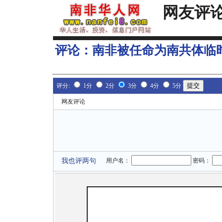
网友评
评论：
南非被任命为南共体临
评分:
1分
2分
3分
4分
5分
网友评论
我也评两句
用户名：
密码：