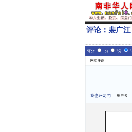
评论：
裴广江
评分:
1分
2分
网友评论
我也评两句
用户名：