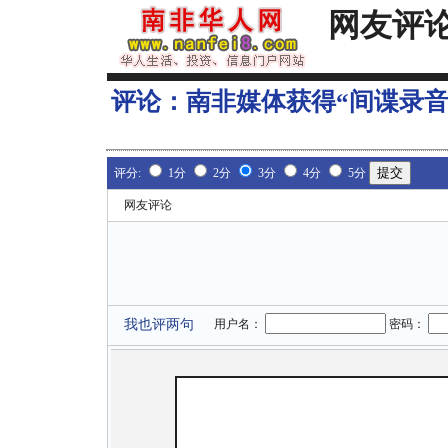
网友评
评论：
南非媒体获得“间谍录音
评分:
1分
2分
3分
4分
5分
网友评论
我也评两句
用户名：
密码：