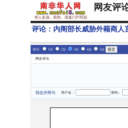
网友评
评论：
内阁部长威胁外籍商人
评分:
1分
2分
3分
4分
5分
网友评论
我也评两句
用户名：
密码：