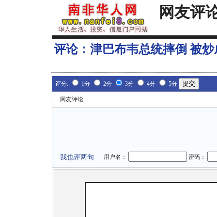
网友评
评论：
津巴布韦总统摔倒 被炒
评分:
1分
2分
3分
4分
5分
网友评论
我也评两句
用户名：
密码：