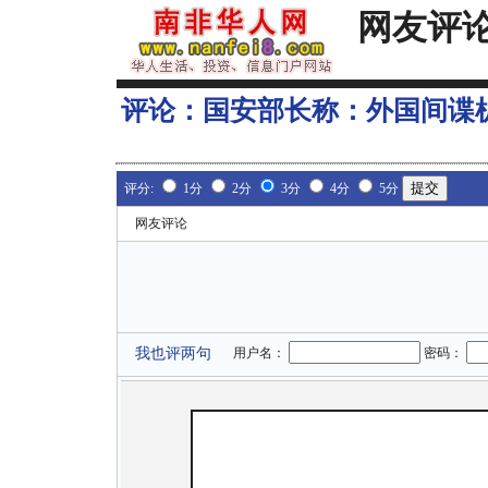
网友评
评论：
国安部长称：外国间谍
评分:
1分
2分
3分
4分
5分
网友评论
我也评两句
用户名：
密码：