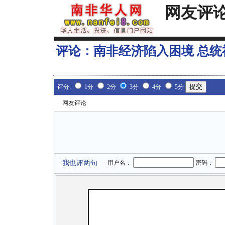
网友评
评论：
南非经济陷入困境 总
评分:
1分
2分
3分
4分
5分
网友评论
我也评两句
用户名：
密码：