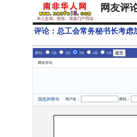
网友评
评论：
总工会常务秘书长考虑
评分:
1分
2分
3分
4分
5分
网友评论
我也评两句
用户名：
密码：