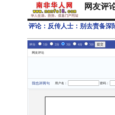
网友评
评论：
反传人士：别去责备深
评分:
1分
2分
3分
4分
5分
网友评论
我也评两句
用户名：
密码：