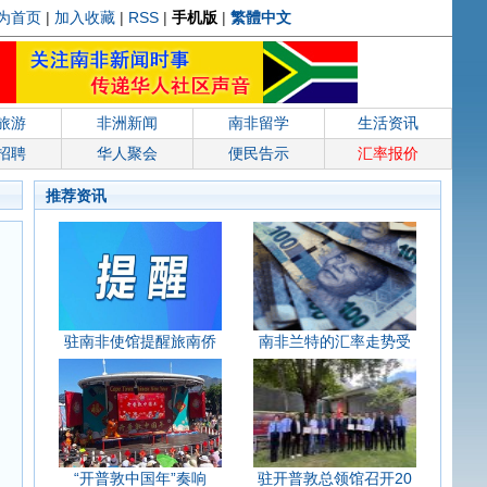
为首页
|
加入收藏
|
RSS
|
手机版
|
繁體中文
旅游
非洲新闻
南非留学
生活资讯
招聘
华人聚会
便民告示
汇率报价
推荐资讯
驻南非使馆提醒旅南侨
南非兰特的汇率走势受
“开普敦中国年”奏响
驻开普敦总领馆召开20