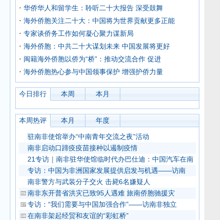
华侨华人和留学生：聆听二十大报告 深受鼓舞
海外侨胞关注二十大：中国将为世界贡献更多正能
专家谈侨务工作如何凝心聚力谋新局
海外侨胞：中共二十大谋划未来 中国发展将更好
闽籍海外侨胞以侨为“桥”：推动交流合作 促进
海外侨胞热心参与中国领事保护 增强护侨力量
今日排行
本周
本月
本周热评
本月
年度
驻南非使馆举办“中南青年交流之夜”活动
南非启动口蹄疫疫苗接种以遏制疫情
21专访｜南非驻华使馆临时代办巴仕迪：中国汽车在南
专访：中国为非洲国家发展提供启发与机遇——访南
南非警方与武装分子交火 击毙6名嫌疑人
南非东开普省洪灾已致95人遇难 旅南侨胞驰援灾
专访：“我们需要与中国加强合作”——访南非独立
在南非架起经贸和友谊的“彩虹桥”