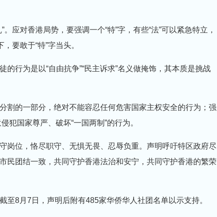
”。应对香港局势，要强调一个“特”字，有些“法”可以紧急特立，
下，要敢于“特”字当头。
的行为是以“自由抗争”“民主诉求”名义做掩饰，其本质是挑战
分割的一部分，绝对不能容忍任何危害国家主权安全的行为；强
意侵犯国家尊严、破坏“一国两制”的行为。
守岗位，恪尽职守、无惧无畏、忍辱负重。声明呼吁特区政府尽
市民团结一致，共同守护香港法治和安宁，共同守护香港的繁荣
至8月7日，声明后附有485家华侨华人社团名单以示支持。