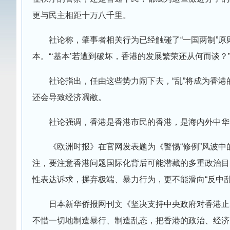
更与民主相距十万八千里。
社论称，肇事者相关行为已经触碰了“一国两制”原
本。“‘基本’若遭到破坏，香港的发展繁荣还从何而谈？
社论指出，任由这些势力闹下去，“乱”将成为香
还会导致经济凋敝。
社论强调，香港是香港市民的香港，是海内外中华
《欧洲时报》在官网发表题为《警惕“修例”风波中
注，要注意香港问题国际化背后可能潜藏的多重政治目
性表达诉求，摒弃极端、暴力行为，更不能滑向“反中乱
日本新华侨报网刊文《坚决支持中央政府对香港止
不惜一切地制造暴行、制造乱态，把香港的政治、经济