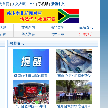
为首页
|
加入收藏
|
RSS
|
手机版
|
繁體中文
旅游
非洲新闻
南非留学
生活资讯
招聘
华人聚会
便民告示
汇率报价
推荐资讯
驻南非使馆提醒旅南侨
南非兰特的汇率走势受
“开普敦中国年”奏响
驻开普敦总领馆召开20