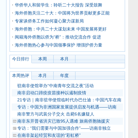
华侨华人和留学生：聆听二十大报告 深受鼓舞
海外侨胞关注二十大：中国将为世界贡献更多正能
专家谈侨务工作如何凝心聚力谋新局
海外侨胞：中共二十大谋划未来 中国发展将更好
闽籍海外侨胞以侨为“桥”：推动交流合作 促进
海外侨胞热心参与中国领事保护 增强护侨力量
今日排行
本周
本月
本周热评
本月
年度
驻南非使馆举办“中南青年交流之夜”活动
南非启动口蹄疫疫苗接种以遏制疫情
21专访｜南非驻华使馆临时代办巴仕迪：中国汽车在南
专访：中国为非洲国家发展提供启发与机遇——访南
南非警方与武装分子交火 击毙6名嫌疑人
南非东开普省洪灾已致95人遇难 旅南侨胞驰援灾
专访：“我们需要与中国加强合作”——访南非独立
在南非架起经贸和友谊的“彩虹桥”