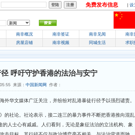
免费发布信息
：
|
设
南非概况
南非签证
南非见闻
南非
房屋店铺
南非视频
同城生活
求职
径 呼吁守护香港的法治与安宁
:05:55 来源：
中国新闻网
作者：
引发海外华文媒体广泛关注，并纷纷对乱港暴徒行径予以强烈谴责。
》的社论。社论表示，接二连三的暴力事件不断把香港推向混乱
前途的人士心有戚戚。人们看到，无论是象征法治的立法机构、象
攻击目标，其行径不仅与政治博弈毫不相关，与法治背道而驰，