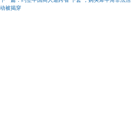
下一篇：
约堡中国商人遭跨省“下套”，购买犀牛角非法活
动被揭穿