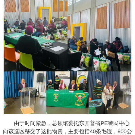
由于时间紧急，总领馆委托东开普省PE警民中心
向该选区移交了这批物资，主要包括40条毛毯，800公