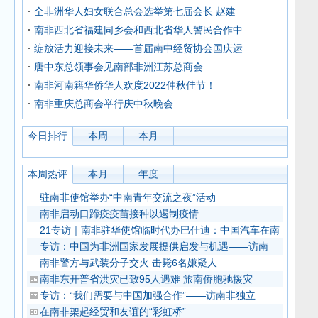
全非洲华人妇女联合总会选举第七届会长 赵建
南非西北省福建同乡会和西北省华人警民合作中
绽放活力迎接未来——首届南中经贸协会国庆运
唐中东总领事会见南部非洲江苏总商会
南非河南籍华侨华人欢度2022仲秋佳节！
南非重庆总商会举行庆中秋晚会
今日排行
本周
本月
本周热评
本月
年度
驻南非使馆举办“中南青年交流之夜”活动
南非启动口蹄疫疫苗接种以遏制疫情
21专访｜南非驻华使馆临时代办巴仕迪：中国汽车在南
专访：中国为非洲国家发展提供启发与机遇——访南
南非警方与武装分子交火 击毙6名嫌疑人
南非东开普省洪灾已致95人遇难 旅南侨胞驰援灾
专访：“我们需要与中国加强合作”——访南非独立
在南非架起经贸和友谊的“彩虹桥”