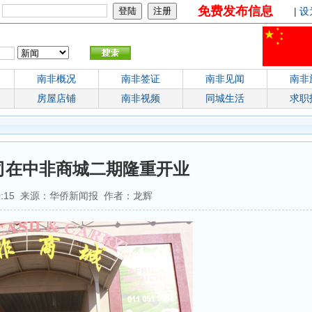
免费发布信息
：
|
设
南非概况
南非签证
南非见闻
南非
房屋店铺
南非视频
同城生活
求职
司在中非商城二期隆重开业
4:10:15 来源：华侨新闻报 作者：龙辉