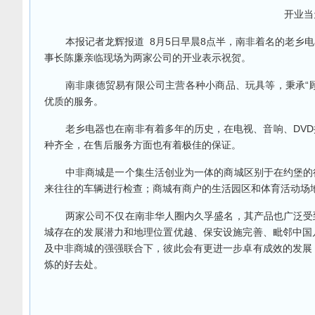
开业当
本报记者龙辉报道 8月5日早晨8点半，南非着名的老乡
事长陈廉亲临现场为两家公司的开业表示祝贺。
南非康德贸易有限公司主营各种小商品、玩具等，秉承“顾
优质的服务。
老乡电器也在南非有着多年的历史，在电视、音响、DV
种齐全，在售后服务方面也有着极佳的保证。
中非商城是一个集生活创业为一体的商城区别于在约堡的
来往往的车辆进行检查；商城有商户的生活园区和体育活动场
两家公司不仅在南非华人圈内久孚盛名，其产品也广泛受
城存在的发展潜力和地理位置优越、保安设施完善、毗邻中国
及中非商城的强强联合下，彼此会有更进一步卓有成效的发展
炼的好去处。