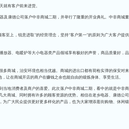
天就有客户前来进货。
电器及康德公司落户中非商城二期，并举行了隆重的开业典礼。中非商城董
客至上，锐意进取”的经营理念，坚持“客户第一”的原则为广大客户提供
D播放器、电暖炉等大小电器类产品领域享有极好的声誉，商品质量好，品
很多商城，治安环境也相当优越。商城的进出口都有荷枪实弹的保安对来
地，让在商城开店的商户在赚钱之余也能自由的锻炼身体、享受生活。
到当地消费者及商户的喜爱。此次落户中非商城二期，看中的就是中非商
几大商城、同时拥有许多的顾客资源的优势。相信在老乡电器、康德公司
，为广大民众提供更好更多样化的产品，也为大家增添逛街购物、休闲锻