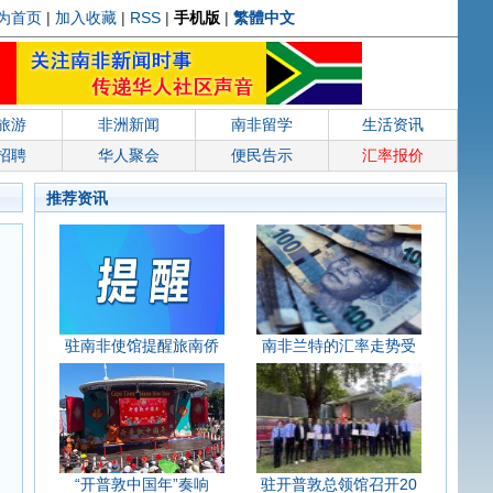
为首页
|
加入收藏
|
RSS
|
手机版
|
繁體中文
旅游
非洲新闻
南非留学
生活资讯
招聘
华人聚会
便民告示
汇率报价
推荐资讯
驻南非使馆提醒旅南侨
南非兰特的汇率走势受
“开普敦中国年”奏响
驻开普敦总领馆召开20