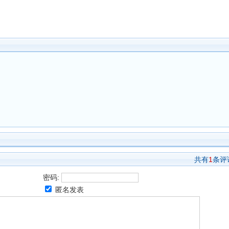
共有
1
条评
密码:
匿名发表