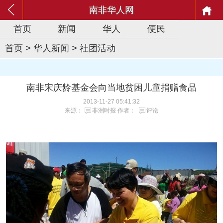
南非华人网
首页
新闻
华人
便民
首页
>
华人新闻
>
社团活动
南非宋庆龄基金会向当地贫困儿童捐赠食品
2013-11-27 05:41:32
来源：
非洲时报
作者：
评论