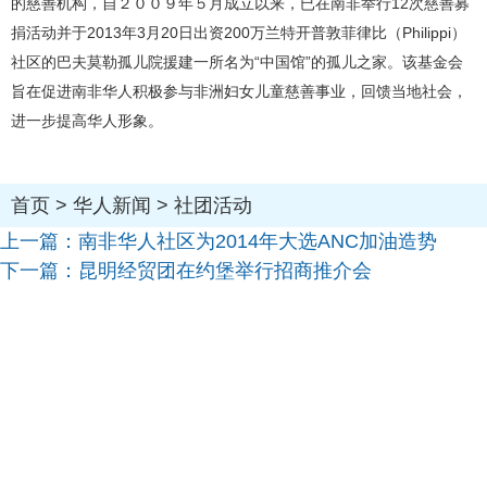
的慈善机构，自２００９年５月成立以来，已在南非举行12次慈善募
捐活动并于2013年3月20日出资200万兰特开普敦菲律比（Philippi）
社区的巴夫莫勒孤儿院援建一所名为“中国馆”的孤儿之家。该基金会
旨在促进南非华人积极参与非洲妇女儿童慈善事业，回馈当地社会，
进一步提高华人形象。
首页
>
华人新闻
>
社团活动
上一篇：
南非华人社区为2014年大选ANC加油造势
下一篇：
昆明经贸团在约堡举行招商推介会