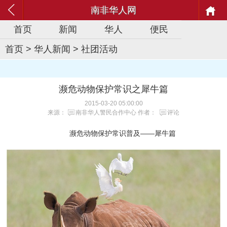
南非华人网
首页
新闻
华人
便民
首页
>
华人新闻
>
社团活动
濒危动物保护常识之犀牛篇
2015-03-20 05:00:00
来源：
南非华人警民合作中心
作者：
评论
濒危动物保护常识普及——犀牛篇