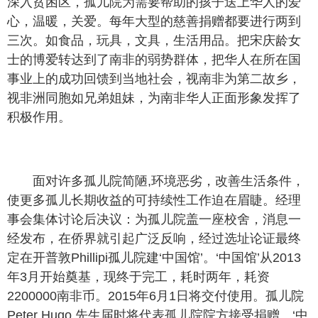
深入贫困区，孤儿院为需要帮助的孩子送上华人的爱
心，温暖，关爱。每年大型的慈善捐赠都要进行两到
三次。如食品，玩具，文具，生活用品。把宋庆龄女
士的博爱转达到了南非的弱势群体，把华人在所在国
事业上的成功回馈到当地社会，视南非为第二故乡，
视非洲同胞如兄弟姐妹，为南非华人正面形象发挥了
积极作用。
面对许多孤儿院简陋,环境恶劣，改善生活条件，
使更多孤儿长期收益的可持续性工作迫在眉睫。经理
事会集体讨论后决议：为孤儿院盖一座校舍，消息一
经发布，在侨界就引起广泛反响，经过选址论证最终
定在开普敦Phillipi孤儿院建‘中国馆’。‘中国馆’从2013
年3月开始奠基，现终于完工，耗时两年，耗资
2200000南非币。2015年6月1日将交付使用。孤儿院
Peter Hugo 先生届时将代表孤儿院院方接受捐赠。‘中