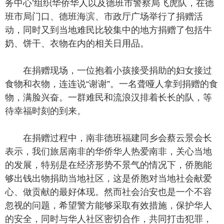
务中心’组织华侨华人以及德班市警察局飞虎队，在德
班市局门口、德班海滨、市政厅广场举行了捐赠活
动，同时又到当地难民比较集中的地方捐赠了包括牛
奶、饼干、衣物在内的相关日用品。
在捐赠现场，一位抱着小孩接受捐助的妇女接过
食物和衣物，连连说“谢谢”。一名聋哑人拿到捐赠的食
物，满脸兴奋。一群难民和流浪汉排着长长的队，等
待幸福时刻的到来。
在捐赠过程中，南非德班福建同乡会蔡云景会长
表示，我们旅居南非的华侨华人热爱南非，关心当地
的发展，特别是在经济形势不景气的情况下，侨胞能
够出钱出物捐助当地社区，这是侨胞对当地社会献爱
心、做贡献的最好体现。然而社会治安也是一个不容
忽视的问题，希望警方能够采取有效措施，保护华人
的安全，同时与华人社区密切合作，共同打击犯罪，