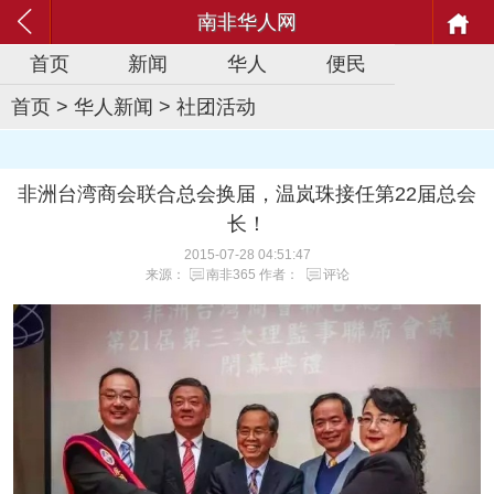
南非华人网
首页
新闻
华人
便民
首页
>
华人新闻
>
社团活动
非洲台湾商会联合总会换届，温岚珠接任第22届总会
长！
2015-07-28 04:51:47
来源：
南非365
作者：
评论