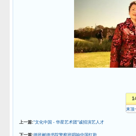
1
来顶
上一篇:
"文化中国 - 华星艺术团"诚招演艺人才
下一篇:
德班树德书院警察班唱响中国红歌