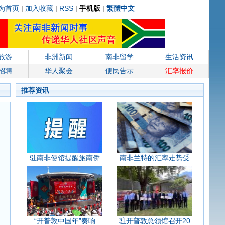
为首页
|
加入收藏
|
RSS
|
手机版
|
繁體中文
旅游
非洲新闻
南非留学
生活资讯
招聘
华人聚会
便民告示
汇率报价
推荐资讯
驻南非使馆提醒旅南侨
南非兰特的汇率走势受
“开普敦中国年”奏响
驻开普敦总领馆召开20