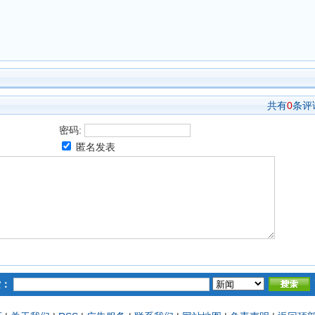
共有
0
条评
密码:
匿名发表
索：