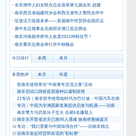
全非洲华人妇女联合总会选举第七届会长 赵建
南非西北省福建同乡会和西北省华人警民合作中
绽放活力迎接未来——首届南中经贸协会国庆运
唐中东总领事会见南部非洲江苏总商会
南非河南籍华侨华人欢度2022仲秋佳节！
南非重庆总商会举行庆中秋晚会
今日排行
本周
本月
本周热评
本月
年度
驻南非使馆举办“中南青年交流之夜”活动
南非启动口蹄疫疫苗接种以遏制疫情
21专访｜南非驻华使馆临时代办巴仕迪：中国汽车在南
专访：中国为非洲国家发展提供启发与机遇——访南
南非警方与武装分子交火 击毙6名嫌疑人
南非东开普省洪灾已致95人遇难 旅南侨胞驰援灾
专访：“我们需要与中国加强合作”——访南非独立
在南非架起经贸和友谊的“彩虹桥”