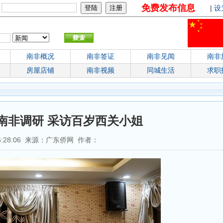
免费发布信息
：
|
设
南非概况
南非签证
南非见闻
南非
房屋店铺
南非视频
同城生活
求职
南非调研 采访百岁西关小姐
 06:28:06 来源：广东侨网 作者：