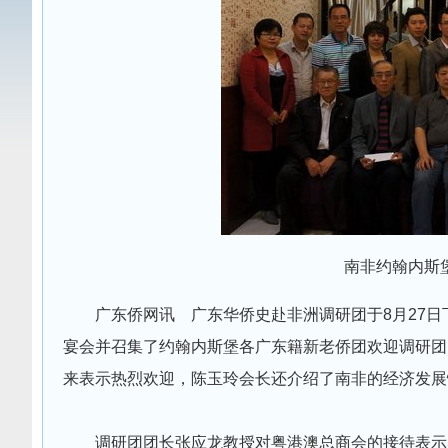
南非约翰内斯
广东侨网讯 广东华侨史赴非洲调研团于8月27
宴会并召集了约翰内斯堡各广东籍新老侨团欢迎调研团
来表示热烈欢迎，陈玉玲会长还介绍了南非的经济发展
调研团团长张应龙教授对粤港澳总商会的接待表示