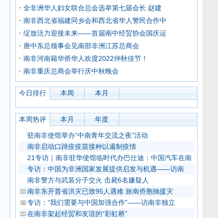
全非洲华人妇女联合总会选举第七届会长 赵建
南非西北省福建同乡会和西北省华人警民合作中
绽放活力迎接未来——首届南中经贸协会国庆运
唐中东总领事会见南部非洲江苏总商会
南非河南籍华侨华人欢度2022仲秋佳节！
南非重庆总商会举行庆中秋晚会
今日排行
本周
本月
本周热评
本月
年度
驻南非使馆举办“中南青年交流之夜”活动
南非启动口蹄疫疫苗接种以遏制疫情
21专访｜南非驻华使馆临时代办巴仕迪：中国汽车在南
专访：中国为非洲国家发展提供启发与机遇——访南
南非警方与武装分子交火 击毙6名嫌疑人
南非东开普省洪灾已致95人遇难 旅南侨胞驰援灾
专访：“我们需要与中国加强合作”——访南非独立
在南非架起经贸和友谊的“彩虹桥”