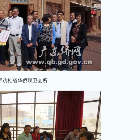
拜访杜省华侨联卫会所