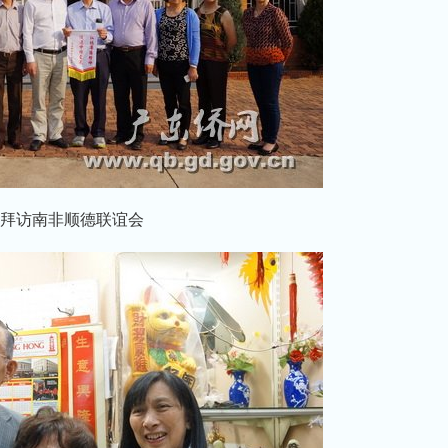
拜访南非顺德联谊会