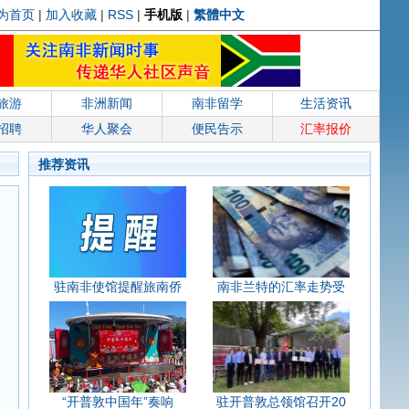
为首页
|
加入收藏
|
RSS
|
手机版
|
繁體中文
旅游
非洲新闻
南非留学
生活资讯
招聘
华人聚会
便民告示
汇率报价
推荐资讯
驻南非使馆提醒旅南侨
南非兰特的汇率走势受
“开普敦中国年”奏响
驻开普敦总领馆召开20