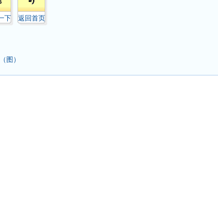
3
一下
返回首页
幕（图）