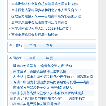
全非洲华人妇女联合总会选举第七届会长 赵建
南非西北省福建同乡会和西北省华人警民合作中
绽放活力迎接未来——首届南中经贸协会国庆运
唐中东总领事会见南部非洲江苏总商会
南非河南籍华侨华人欢度2022仲秋佳节！
南非重庆总商会举行庆中秋晚会
今日排行
本周
本月
本周热评
本月
年度
驻南非使馆举办“中南青年交流之夜”活动
南非启动口蹄疫疫苗接种以遏制疫情
21专访｜南非驻华使馆临时代办巴仕迪：中国汽车在南
专访：中国为非洲国家发展提供启发与机遇——访南
南非警方与武装分子交火 击毙6名嫌疑人
南非东开普省洪灾已致95人遇难 旅南侨胞驰援灾
专访：“我们需要与中国加强合作”——访南非独立
在南非架起经贸和友谊的“彩虹桥”