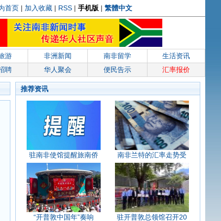
为首页
|
加入收藏
|
RSS
|
手机版
|
繁體中文
旅游
非洲新闻
南非留学
生活资讯
招聘
华人聚会
便民告示
汇率报价
推荐资讯
驻南非使馆提醒旅南侨
南非兰特的汇率走势受
“开普敦中国年”奏响
驻开普敦总领馆召开20