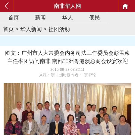
南非华人网
首页
新闻
华人
便民
首页
>
华人新闻
>
社团活动
图文：广州市人大常委会内务司法工作委员会彭孟柬
主任率团访问南非 南部非洲粤港澳总商会设宴欢迎
2015-09-23 03:32:11
来源：
非洲时报
作者：
评论