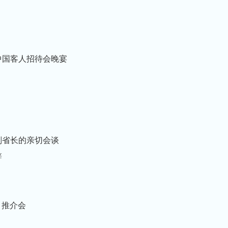
参加的中国客人招待会晚宴
河南省副省长的亲切会谈
辞
项目推介会