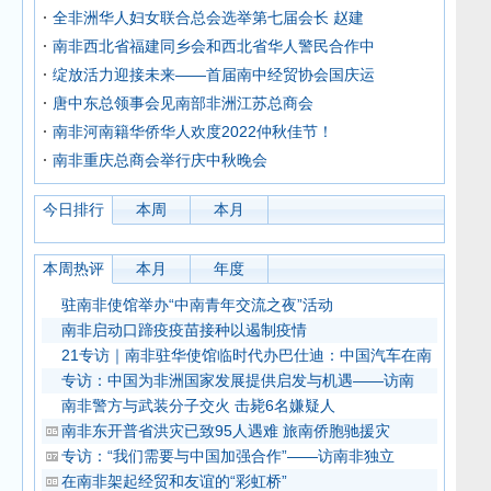
全非洲华人妇女联合总会选举第七届会长 赵建
南非西北省福建同乡会和西北省华人警民合作中
绽放活力迎接未来——首届南中经贸协会国庆运
唐中东总领事会见南部非洲江苏总商会
南非河南籍华侨华人欢度2022仲秋佳节！
南非重庆总商会举行庆中秋晚会
今日排行
本周
本月
本周热评
本月
年度
驻南非使馆举办“中南青年交流之夜”活动
南非启动口蹄疫疫苗接种以遏制疫情
21专访｜南非驻华使馆临时代办巴仕迪：中国汽车在南
专访：中国为非洲国家发展提供启发与机遇——访南
南非警方与武装分子交火 击毙6名嫌疑人
南非东开普省洪灾已致95人遇难 旅南侨胞驰援灾
专访：“我们需要与中国加强合作”——访南非独立
在南非架起经贸和友谊的“彩虹桥”