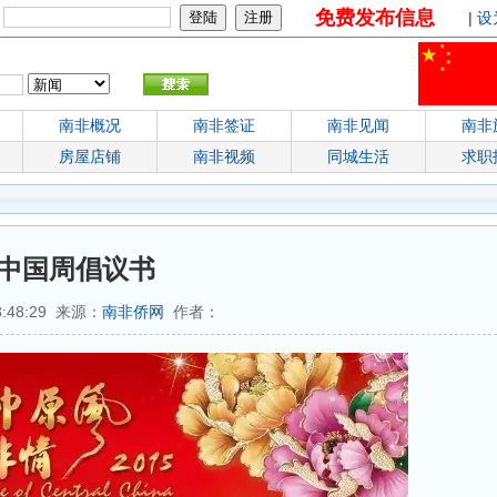
免费发布信息
：
|
设
南非概况
南非签证
南非见闻
南非
房屋店铺
南非视频
同城生活
求职
中国周倡议书
3:48:29 来源：
南非侨网
作者：