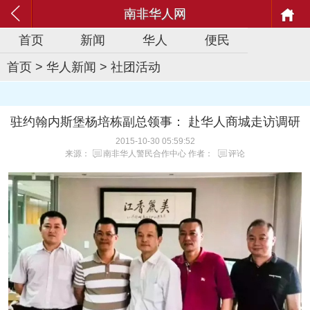
南非华人网
首页
新闻
华人
便民
首页
>
华人新闻
>
社团活动
驻约翰内斯堡杨培栋副总领事： 赴华人商城走访调研
2015-10-30 05:59:52
来源：
南非华人警民合作中心
作者：
评论