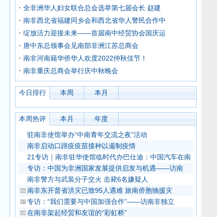
全非洲华人妇女联合总会选举第七届会长 赵建
南非西北省福建同乡会和西北省华人警民合作中
绽放活力迎接未来——首届南中经贸协会国庆运
唐中东总领事会见南部非洲江苏总商会
南非河南籍华侨华人欢度2022仲秋佳节！
南非重庆总商会举行庆中秋晚会
今日排行
本周
本月
本周热评
本月
年度
驻南非使馆举办“中南青年交流之夜”活动
南非启动口蹄疫疫苗接种以遏制疫情
21专访｜南非驻华使馆临时代办巴仕迪：中国汽车在南
专访：中国为非洲国家发展提供启发与机遇——访南
南非警方与武装分子交火 击毙6名嫌疑人
南非东开普省洪灾已致95人遇难 旅南侨胞驰援灾
专访：“我们需要与中国加强合作”——访南非独立
在南非架起经贸和友谊的“彩虹桥”