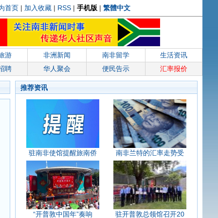
为首页
|
加入收藏
|
RSS
|
手机版
|
繁體中文
旅游
非洲新闻
南非留学
生活资讯
招聘
华人聚会
便民告示
汇率报价
推荐资讯
驻南非使馆提醒旅南侨
南非兰特的汇率走势受
“开普敦中国年”奏响
驻开普敦总领馆召开20