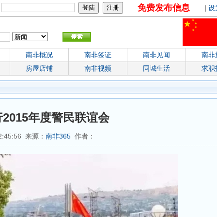
免费发布信息
：
|
设
南非概况
南非签证
南非见闻
南非
房屋店铺
南非视频
同城生活
求职
2015年度警民联谊会
2:45:56 来源：
南非365
作者：