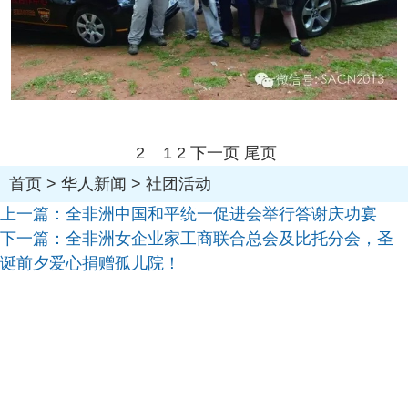
2
1
2
下一页
尾页
首页
>
华人新闻
>
社团活动
上一篇：
全非洲中国和平统一促进会举行答谢庆功宴
下一篇：
全非洲女企业家工商联合总会及比托分会，圣
诞前夕爱心捐赠孤儿院！