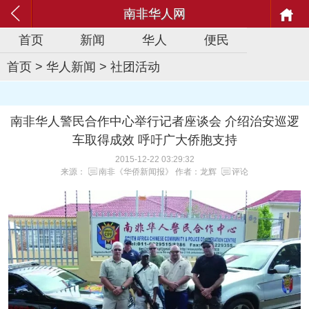
南非华人网
首页
新闻
华人
便民
首页
>
华人新闻
>
社团活动
南非华人警民合作中心举行记者座谈会 介绍治安巡逻
车取得成效 呼吁广大侨胞支持
2015-12-22 03:29:32
来源：
南非《华侨新闻报》
作者：龙辉
评论