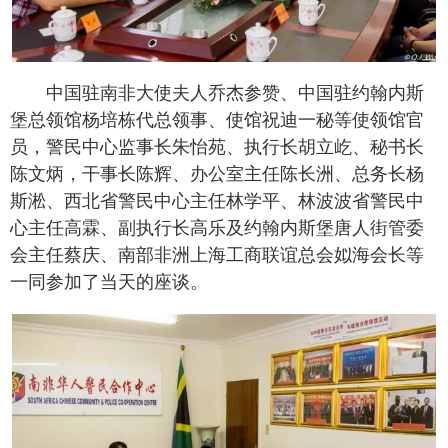
中国驻南非大使夫人乔杰参赞、中国驻约翰内斯
堡总领馆杨培栋代总领事、使馆祝迪一秘等使领馆官
员，警民中心监事长朱怡苑、执行长胡立屹、秘书长
陈文炳，干事长陈辉、办公室主任陈长洲、总务长杨
斯淞、西北省警民中心主任林学平、林波波省警民中
心主任高霖、副执行长高乐及约翰内斯堡唐人街管委
会主任蔡庆、南部非洲上海工商联谊总会姒海会长等
一同参加了当天的座谈。