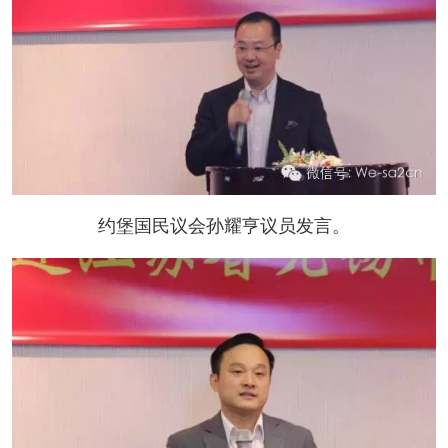
约堡国民议会孙耀亨议员发言。