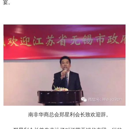
宴。
南非华商总会郑星利会长致欢迎辞。