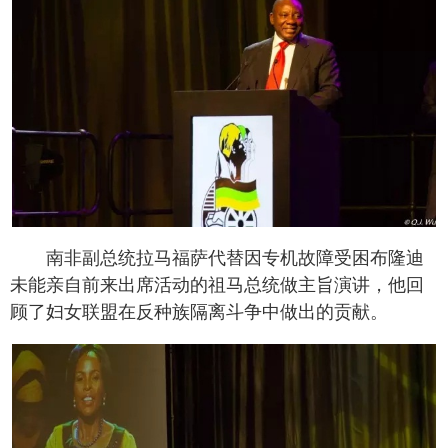
南非副总统拉马福萨代替因专机故障受困布隆迪
未能亲自前来出席活动的祖马总统做主旨演讲，他回
顾了妇女联盟在反种族隔离斗争中做出的贡献。