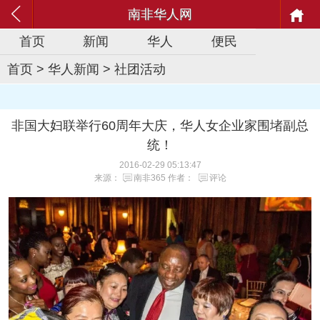
南非华人网
首页
新闻
华人
便民
首页
>
华人新闻
>
社团活动
非国大妇联举行60周年大庆，华人女企业家围堵副总
统！
2016-02-29 05:13:47
来源：
南非365
作者：
评论