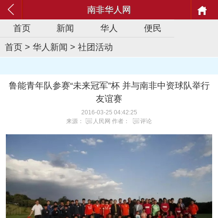
南非华人网
首页
新闻
华人
便民
首页
>
华人新闻
>
社团活动
鲁能青年队参赛“未来冠军”杯 并与南非中资球队举行
友谊赛
2016-03-25 04:42:25
来源：
人民网
作者：
评论