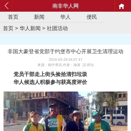
南非华人网
首页
新闻
华人
便民
首页
>
华人新闻
>
社团活动
非国大豪登省党部于约堡市中心开展卫生清理运动
2016-03-28 04:07:47
来源：南中资讯 作者：海涛
评论
党员干部走上街头捡拾清扫垃圾
华人候选人积极参与获高度评价