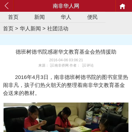
南非华人网
首页
新闻
华人
便民
首页
>
华人新闻
>
社团活动
德班树德书院感谢华文教育基金会热情援助
2016-04-06 03:06:21
来源：
南非侨网
作者：
评论
2016年4月3日，南非德班树德书院的图书室里热
闹非凡，孩子们热火朝天的整理着南非华文教育基金
会送来的教材。