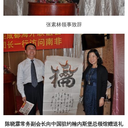
张素林领事致辞
陈晓霖常务副会长向中国驻约翰内斯堡总领馆赠送礼