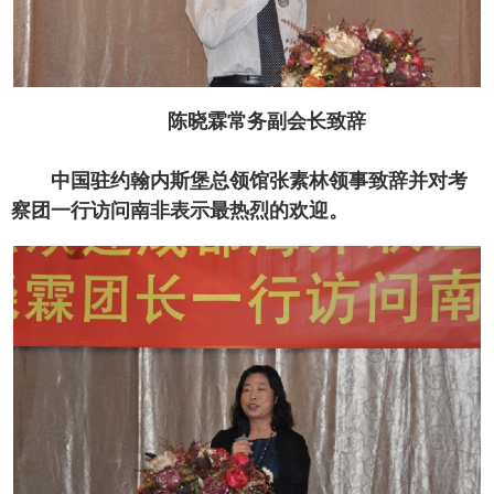
陈晓霖常务副会长致辞
中国驻约翰内斯堡总领馆张素林领事致辞并对考
察团一行访问南非表示最热烈的欢迎。