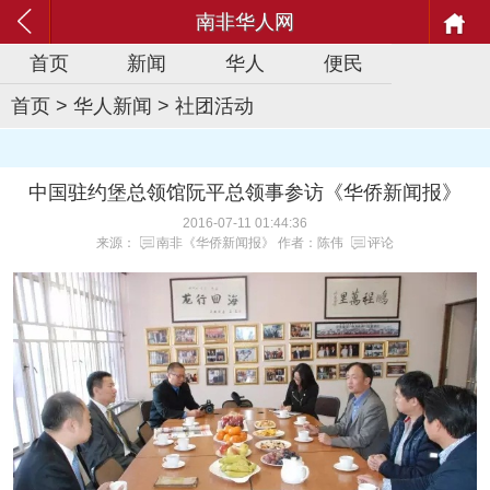
南非华人网
首页
新闻
华人
便民
首页
>
华人新闻
>
社团活动
中国驻约堡总领馆阮平总领事参访《华侨新闻报》
2016-07-11 01:44:36
来源：
南非《华侨新闻报》
作者：陈伟
评论