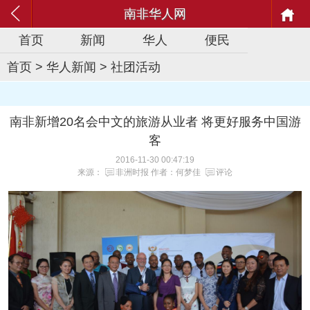
南非华人网
首页
新闻
华人
便民
首页
>
华人新闻
>
社团活动
南非新增20名会中文的旅游从业者 将更好服务中国游
客
2016-11-30 00:47:19
来源：
非洲时报
作者：何梦佳
评论