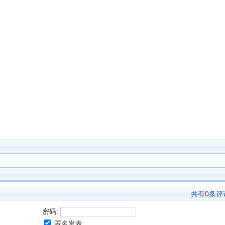
共有
0
条评
密码:
匿名发表