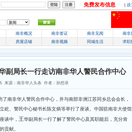
免费发布信息
：
|
设
南非概况
南非签证
南非见闻
南非
房屋店铺
南非视频
同城生活
求职
华副局长一行走访南非华人警民合作中心
:48:35 来源：南非华人头条 作者：孙想录
访了南非华人警民合作中心，并与南部非洲江苏同乡总会会长，
立屹、警民中心秘书长陈文炳等举行了座谈。中国驻南非大使馆
王
座谈中，
华副局长一行了解了警民中心及其职能后，充分肯
的贡献。