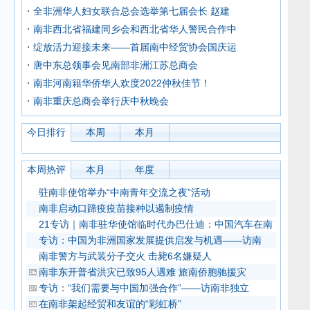
全非洲华人妇女联合总会选举第七届会长 赵建
南非西北省福建同乡会和西北省华人警民合作中
绽放活力迎接未来——首届南中经贸协会国庆运
唐中东总领事会见南部非洲江苏总商会
南非河南籍华侨华人欢度2022仲秋佳节！
南非重庆总商会举行庆中秋晚会
今日排行
本周
本月
本周热评
本月
年度
驻南非使馆举办“中南青年交流之夜”活动
南非启动口蹄疫疫苗接种以遏制疫情
21专访｜南非驻华使馆临时代办巴仕迪：中国汽车在南
专访：中国为非洲国家发展提供启发与机遇——访南
南非警方与武装分子交火 击毙6名嫌疑人
南非东开普省洪灾已致95人遇难 旅南侨胞驰援灾
专访：“我们需要与中国加强合作”——访南非独立
在南非架起经贸和友谊的“彩虹桥”