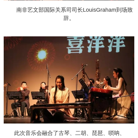
南非艺文部国际关系司司长LouisGraham到场致
辞。
此次音乐会融合了古琴、二胡、琵琶、唢呐、