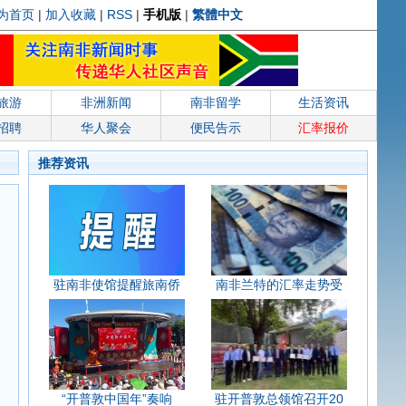
为首页
|
加入收藏
|
RSS
|
手机版
|
繁體中文
旅游
非洲新闻
南非留学
生活资讯
招聘
华人聚会
便民告示
汇率报价
推荐资讯
驻南非使馆提醒旅南侨
南非兰特的汇率走势受
“开普敦中国年”奏响
驻开普敦总领馆召开20