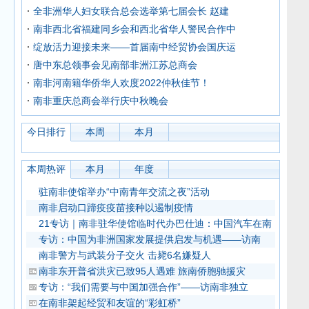
全非洲华人妇女联合总会选举第七届会长 赵建
南非西北省福建同乡会和西北省华人警民合作中
绽放活力迎接未来——首届南中经贸协会国庆运
唐中东总领事会见南部非洲江苏总商会
南非河南籍华侨华人欢度2022仲秋佳节！
南非重庆总商会举行庆中秋晚会
今日排行
本周
本月
本周热评
本月
年度
驻南非使馆举办“中南青年交流之夜”活动
南非启动口蹄疫疫苗接种以遏制疫情
21专访｜南非驻华使馆临时代办巴仕迪：中国汽车在南
专访：中国为非洲国家发展提供启发与机遇——访南
南非警方与武装分子交火 击毙6名嫌疑人
南非东开普省洪灾已致95人遇难 旅南侨胞驰援灾
专访：“我们需要与中国加强合作”——访南非独立
在南非架起经贸和友谊的“彩虹桥”