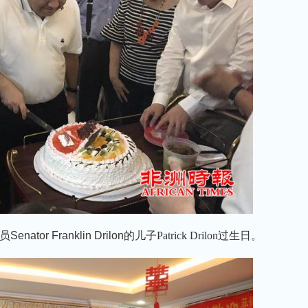
员
Senator Franklin Drilon
的儿子Patrick Drilon过生日。