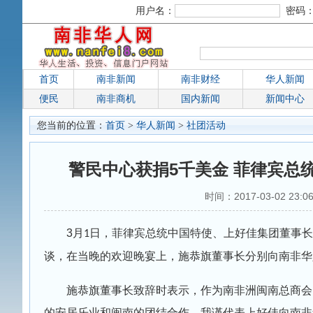
用户名：
密码
首页
南非新闻
南非财经
华人新闻
便民
南非商机
国内新闻
新闻中心
您当前的位置：
首页
>
华人新闻
>
社团活动
警民中心获捐5千美金 菲律宾总
时间：2017-03-02 23:
3
月
日，菲律宾总统中国特使、上好佳集团董事长
1
谈，在当晚的欢迎晚宴上，施恭旗董事长分别向南非华
施恭旗董事长致辞时表示，作为南非洲闽南总商会
的安居乐业和闽南的团结合作，我谨代表上好佳向南非