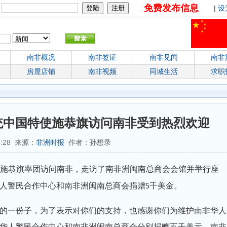
免费发布信息
：
|
设
南非概况
南非签证
南非见闻
南非
房屋店铺
南非视频
同城生活
求职
统中国特使施恭旗访问南非受到热烈欢迎
06:28 来源：
非洲时报
作者：孙想录
施恭旗率团访问南非，走访了南非洲闽南总商会会馆并举行座
人警民合作中心和南非洲闽南总商会捐赠
千美金。
5
的一份子，为了表示对你们的支持，也感谢你们为维护南非华人
华人警民合作中心和南非洲闽南总商会分别捐赠五千美元。南非