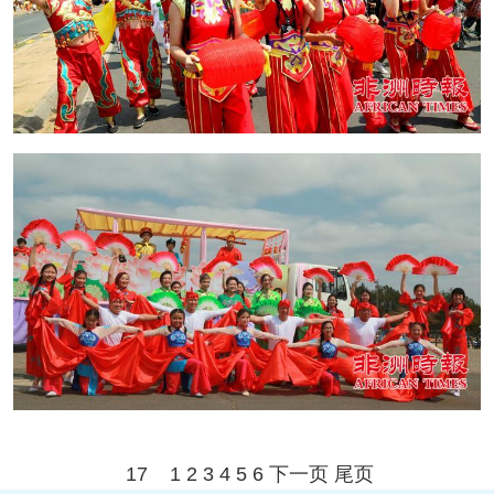
17
1
2
3
4
5
6
下一页
尾页