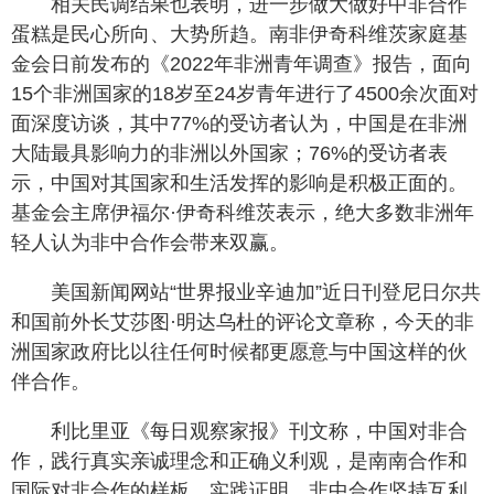
相关民调结果也表明，进一步做大做好中非合作
蛋糕是民心所向、大势所趋。南非伊奇科维茨家庭基
金会日前发布的《2022年非洲青年调查》报告，面向
15个非洲国家的18岁至24岁青年进行了4500余次面对
面深度访谈，其中77%的受访者认为，中国是在非洲
大陆最具影响力的非洲以外国家；76%的受访者表
示，中国对其国家和生活发挥的影响是积极正面的。
基金会主席伊福尔·伊奇科维茨表示，绝大多数非洲年
轻人认为非中合作会带来双赢。
美国新闻网站“世界报业辛迪加”近日刊登尼日尔共
和国前外长艾莎图·明达乌杜的评论文章称，今天的非
洲国家政府比以往任何时候都更愿意与中国这样的伙
伴合作。
利比里亚《每日观察家报》刊文称，中国对非合
作，践行真实亲诚理念和正确义利观，是南南合作和
国际对非合作的样板。实践证明，非中合作坚持互利