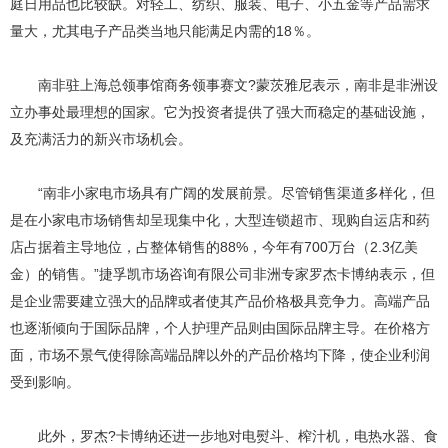
庭日用品也比较缺。对轻工、纺织、服装、电子、小五金等产品需求
量大，尤其电子产品类当地只能满足内需的18％。
南非驻上海总领事馆商务领事赛文?蒙茨雅尼表示，南非是非洲设
立办事处最理想的国家。它为投资者提供了强大而稳定的基础设施，
及充满活力的新兴市场机会。
“南非小家电市场具有广阔的发展前景。尽管销售渠道多样化，但
是在小家电市场销售却呈现集中化，大型连锁超市、现购自运店和药
店占据着主导地位，占整体销售的88%，今年有700万台（2.3亿美
金）的销售。”捷孚凯市场咨询有限公司非洲专家罗杰卡博纳表示，但
是企业需要建立强大的品牌或者使其产品价格极具竞争力。高端产品
也逐渐倾向于国际品牌，个人护理产品则由国际品牌主导。在价格方
面，市场不景气使得除高端品牌以外的产品价格均下降，使企业利润
受到影响。
此外，罗杰?卡博纳还进一步地对电熨斗、榨汁机，电热水器、食