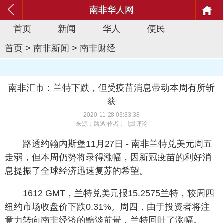
南非华人网
首页
新闻
华人
便民
首页
>
南非新闻
>
南非财经
南非汇市：兰特下跌，但受疫苗消息带动本周有所斩
获
2020-11-28 03:33:38
来源：路透 作者：
评论
路透约翰内斯堡11月27日 - 南非兰特兑美元周五
走弱，但本周仍势将录得涨幅，因新冠疫苗的利好消
息提振了全球经济迅速复苏的希望。
1612 GMT，兰特兑美元报15.2575兰特，较周四
纽约市场收盘价下跌0.31%。周四，由于投资者将注
意力转向南非经济的黯淡前景，兰特回吐了涨幅。