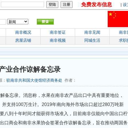
免费发布信息
：
|
设
南非概况
南非签证
南非见闻
南非
房屋店铺
南非视频
同城生活
求职
产业合作谅解备忘录
来源：
驻南非共和国大使馆经济商务处
作者：
谅解备忘录。消息称，水果在南非农产品出口中具有重要地位，
并支持100万生计。2019年南向海外市场出口超过280万吨新
要八到十年时间才能获得市场准入，目前南非仅能向中国出口柠
出口商会和南非水果协会签署合作谅解备忘录，旨在推动两国务