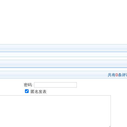
共有
0
条评
密码:
匿名发表