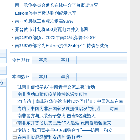
南非竞争委员会延长在线中介平台市场调查
Eskom停电等级达到创纪录水平
南非将最低工资标准提高9.6%
开普敦市计划将500兆瓦电力并入电网
南非财政部预计2023年南非经济增长0.9%
南非财政部将为Eskom提供2540亿兰特债务减免
今日排行
本周
本月
本周热评
本月
年度
论
驻南非使馆举办“中南青年交流之夜”活动
南非启动口蹄疫疫苗接种以遏制疫情
21专访｜南非驻华使馆临时代办巴仕迪：中国汽车在南
专访：中国为非洲国家发展提供启发与机遇——访南
南非警方与武装分子交火 击毙6名嫌疑人
南非东开普省洪灾已致95人遇难 旅南侨胞驰援灾
专访：“我们需要与中国加强合作”——访南非独立
在南非架起经贸和友谊的“彩虹桥”