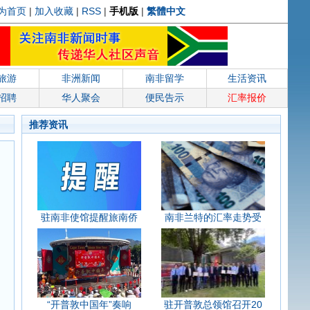
为首页
|
加入收藏
|
RSS
|
手机版
|
繁體中文
旅游
非洲新闻
南非留学
生活资讯
招聘
华人聚会
便民告示
汇率报价
推荐资讯
驻南非使馆提醒旅南侨
南非兰特的汇率走势受
“开普敦中国年”奏响
驻开普敦总领馆召开20