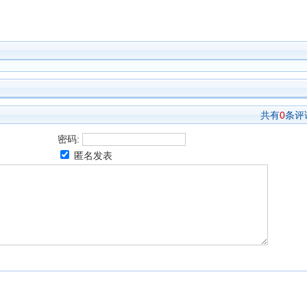
共有
0
条评
密码:
匿名发表