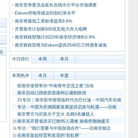
南非竞争委员会延长在线中介平台市场调查
Eskom停电等级达到创纪录水平
南非将最低工资标准提高9.6%
开普敦市计划将500兆瓦电力并入电网
南非财政部预计2023年南非经济增长0.9%
南非财政部将为Eskom提供2540亿兰特债务减免
论
今日排行
本周
本月
本周热评
本月
年度
驻南非使馆举办“中南青年交流之夜”活动
南非启动口蹄疫疫苗接种以遏制疫情
21专访｜南非驻华使馆临时代办巴仕迪：中国汽车在南
专访：中国为非洲国家发展提供启发与机遇——访南
南非警方与武装分子交火 击毙6名嫌疑人
南非东开普省洪灾已致95人遇难 旅南侨胞驰援灾
专访：“我们需要与中国加强合作”——访南非独立
在南非架起经贸和友谊的“彩虹桥”