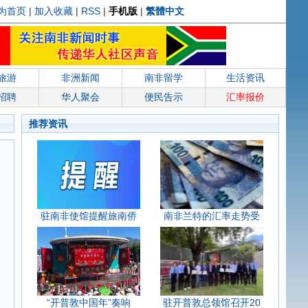
为首页
|
加入收藏
|
RSS
|
手机版
|
繁體中文
旅游
非洲新闻
南非留学
生活资讯
招聘
华人聚会
便民告示
汇率报价
推荐资讯
驻南非使馆提醒旅南侨
南非兰特的汇率走势受
“开普敦中国年”奏响
驻开普敦总领馆召开20