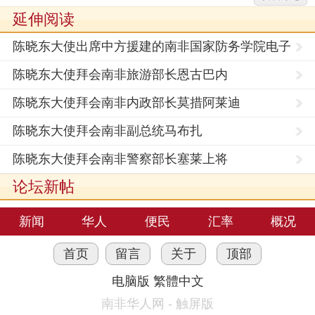
延伸阅读
陈晓东大使出席中方援建的南非国家防务学院电子
阅览室
陈晓东大使拜会南非旅游部长恩古巴内
陈晓东大使拜会南非内政部长莫措阿莱迪
陈晓东大使拜会南非副总统马布扎
陈晓东大使拜会南非警察部长塞莱上将
论坛新帖
新闻
华人
便民
汇率
概况
首页
留言
关于
顶部
电脑版
繁體中文
南非华人网 - 触屏版