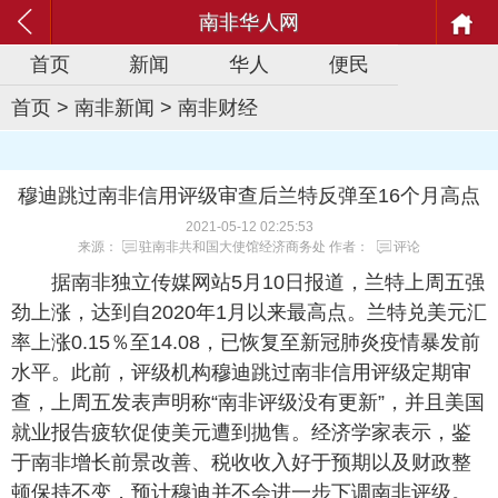
南非华人网
首页
新闻
华人
便民
首页
>
南非新闻
>
南非财经
穆迪跳过南非信用评级审查后兰特反弹至16个月高点
2021-05-12 02:25:53
来源：
驻南非共和国大使馆经济商务处
作者：
评论
据南非独立传媒网站5月10日报道，兰特上周五强
劲上涨，达到自2020年1月以来最高点。兰特兑美元汇
率上涨0.15％至14.08，已恢复至新冠肺炎疫情暴发前
水平。此前，评级机构穆迪跳过南非信用评级定期审
查，上周五发表声明称“南非评级没有更新”，并且美国
就业报告疲软促使美元遭到抛售。经济学家表示，鉴
于南非增长前景改善、税收收入好于预期以及财政整
顿保持不变，预计穆迪并不会进一步下调南非评级。