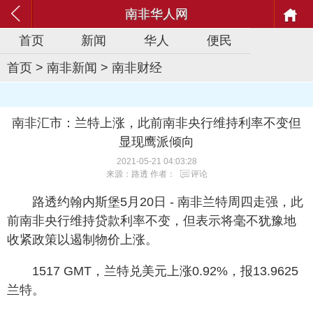
南非华人网
首页
新闻
华人
便民
首页
>
南非新闻
>
南非财经
南非汇市：兰特上涨，此前南非央行维持利率不变但
显现鹰派倾向
2021-05-21 04:03:28
来源：路透 作者：
评论
路透约翰内斯堡5月20日 - 南非兰特周四走强，此
前南非央行维持贷款利率不变，但表示将毫不犹豫地
收紧政策以遏制物价上涨。
1517 GMT，兰特兑美元上涨0.92%，报13.9625
兰特。