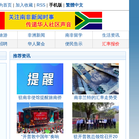
为首页
|
加入收藏
|
RSS
|
手机版
|
繁體中文
旅游
非洲新闻
南非留学
生活资讯
招聘
华人聚会
便民告示
汇率报价
推荐资讯
驻南非使馆提醒旅南侨
南非兰特的汇率走势受
“开普敦中国年”奏响
驻开普敦总领馆召开20