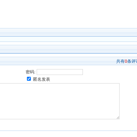
共有
0
条评
密码:
匿名发表