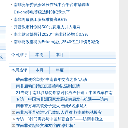
南非竞争委员会延长在线中介平台市场调查
Eskom停电等级达到创纪录水平
南非将最低工资标准提高9.6%
开普敦市计划将500兆瓦电力并入电网
南非财政部预计2023年南非经济增长0.9%
南非财政部将为Eskom提供2540亿兰特债务减免
今日排行
本周
本月
论
本周热评
本月
年度
驻南非使馆举办“中南青年交流之夜”活动
南非启动口蹄疫疫苗接种以遏制疫情
21专访｜南非驻华使馆临时代办巴仕迪：中国汽车在南
专访：中国为非洲国家发展提供启发与机遇——访南
南非警方与武装分子交火 击毙6名嫌疑人
南非东开普省洪灾已致95人遇难 旅南侨胞驰援灾
专访：“我们需要与中国加强合作”——访南非独立
在南非架起经贸和友谊的“彩虹桥”