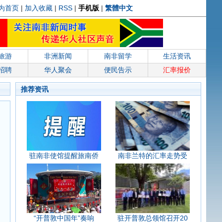
为首页
|
加入收藏
|
RSS
|
手机版
|
繁體中文
旅游
非洲新闻
南非留学
生活资讯
招聘
华人聚会
便民告示
汇率报价
推荐资讯
驻南非使馆提醒旅南侨
南非兰特的汇率走势受
“开普敦中国年”奏响
驻开普敦总领馆召开20