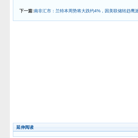
下一篇:
南非汇市：兰特本周势将大跌约4%，因美联储转趋鹰
延伸阅读