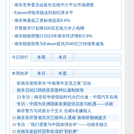
南非竞争委员会延长在线中介平台市场调查
Eskom停电等级达到创纪录水平
南非将最低工资标准提高9.6%
开普敦市计划将500兆瓦电力并入电网
南非财政部预计2023年南非经济增长0.9%
南非财政部将为Eskom提供2540亿兰特债务减免
今日排行
本周
本月
本周热评
本月
年度
驻南非使馆举办“中南青年交流之夜”活动
南非启动口蹄疫疫苗接种以遏制疫情
21专访｜南非驻华使馆临时代办巴仕迪：中国汽车在南
专访：中国为非洲国家发展提供启发与机遇——访南
南非警方与武装分子交火 击毙6名嫌疑人
南非东开普省洪灾已致95人遇难 旅南侨胞驰援灾
专访：“我们需要与中国加强合作”——访南非独立
在南非架起经贸和友谊的“彩虹桥”